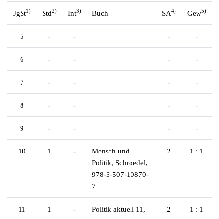
1)
2)
3)
4)
5)
JgSt
Std
Int
Buch
SA
Gew
5
-
-
-
-
6
-
-
-
-
7
-
-
-
-
8
-
-
-
-
9
-
-
-
-
10
1
-
Mensch und
2
1 : 1
Politik, Schroedel,
978-3-507-10870-
7
11
1
-
Politik aktuell 11,
2
1 : 1